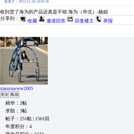
发表于：2013-11-26 14:05:56
收到货了海为的产品还真是不错 海为（华北）-杨姐
分享到：
收藏
邀请回答
回复楼主
举报
xiaoyuwww2005
关注
私信
精华：2帖
求助：3帖
帖子：251帖 | 1561回
年度积分：4