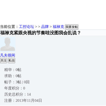
当前位置：
工控论坛
> >
品牌
>
福禄克
我要发帖
福禄克紧跟央视的节奏哇没图我会乱说？
凡夫很闲
关注
私信
精华：0帖
求助：0帖
帖子：3帖 | 0回
年度积分：0
历史总积分：14
注册：2013年11月04日