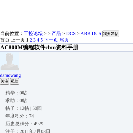
当前位置：
工控论坛
> >
产品
>
DCS
>
ABB DCS
我要发帖
首页
上一页
1
2
3
4
5
下一页
尾页
AC800M编程软件cbm资料手册
damowang
关注
私信
精华：0帖
求助：0帖
帖子：12帖 | 50回
年度积分：74
历史总积分：4929
注册：2011年7月08日