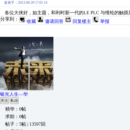
发表于：2013-09-29 17:01:14
各位大侠好，如主题，和利时新一代的LE PLC 与维纶的触摸
分享到：
收藏
邀请回答
回复楼主
举报
银光人生—华
关注
私信
精华：0帖
求助：0帖
帖子：5帖 | 13597回