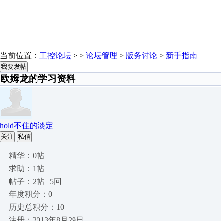
当前位置：
工控论坛
> >
论坛管理
>
版务讨论
>
新手指南
我要发帖
欧姆龙的学习资料
hold不住的淡定
关注
私信
精华：0帖
求助：1帖
帖子：2帖 | 5回
年度积分：0
历史总积分：10
注册：2013年8月29日