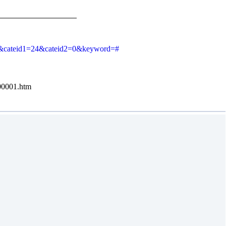
20&cateid1=24&cateid2=0&keyword=#
00001.htm