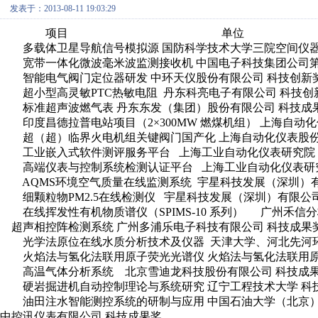
发表于：2013-08-11 19:03:29
项目 单位 获
多载体卫星导航信号模拟源 国防科学技术大学三院空间仪器
宽带一体化微波毫米波监测接收机 中国电子科技集团公司第
智能电气阀门定位器研发 中环天仪股份有限公司 科技创新
超小型高灵敏PTC热敏电阻 丹东科亮电子有限公司 科技创
标准超声波燃气表 丹东东发（集团）股份有限公司 科技成
印度昌德拉普电站项目（2×300MW 燃煤机组） 上海自动
超（超）临界火电机组关键阀门国产化 上海自动化仪表股份
工业嵌入式软件测评服务平台 上海工业自动化仪表研究院 
高端仪表与控制系统检测认证平台 上海工业自动化仪表研究
AQMS环境空气质量在线监测系统 宇星科技发展（深圳）有
细颗粒物PM2.5在线检测仪 宇星科技发展（深圳）有限公司
在线挥发性有机物质谱仪（SPIMS-10 系列） 广州禾信
超声相控阵检测系统 广州多浦乐电子科技有限公司 科技成果
光学法原位在线水质分析技术及仪器 天津大学、河北先河环
火焰法与氢化法联用原子荧光光谱仪 火焰法与氢化法联用原
高温气体分析系统 北京雪迪龙科技股份有限公司 科技成
硬岩掘进机自动控制理论与系统研究 辽宁工程技术大学 科
油田注水智能测控系统的研制与应用 中国石油大学（北京）
中控讯仪表有限公司 科技成果奖