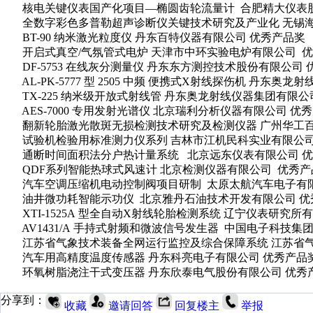
核电关键仪表国产化项目—椭圆齿轮流量计 合肥精大仪表
全数字彩色多普勒超声诊断仪关键技术研究及产业化 无锡海
BT-90 纳米激光粒度仪 丹东百特仪器有限公司 优秀产品奖
开启式真空/气氛管式电炉 天津市中环实验电炉有限公司 优
DF-5753 在线灰分测量仪 丹东东方测控技术股份有限公司 
AL-PK-5777 型 2505 中频 便携式X射线探伤机 丹东奥
TX-225 纳米级开放式射线管 丹东奥龙射线仪器集团有限公
AES-7000 专用发射光谱仪 北京瑞利分析仪器有限公司 优
翻新轮胎激光散斑无损检测技术研究及检测仪器 广州华工百
试验机检验用标准测力仪系列 吉林市江机民科实业有限公司
通断时间面积法分户热计量系统 北京远东仪表有限公司 优
QDF系列智能热球式风速计 北京检测仪器有限公司 优秀产
汽车空调压缩机电动控制阀项目研制 太原太航汽车电子有限
油井微功耗智能示功仪 北京雅丹石油技术开发有限公司 优
XTI-1525A 型全自动X射线轮胎检测系统 辽宁仪表研究所
AV1431/A 手持式射频和微波信号发生器 中国电子科技集
江苏省气象技术装备全网运行监控及综合保障系统 江苏省气
汽车用高精度温度传感器 丹东科亮电子有限公司 优秀产品
环氧树脂浇注干式变压器 丹东欣泰电气股份有限公司 优秀
分享到：
收藏
邀请回答
回复楼主
举报