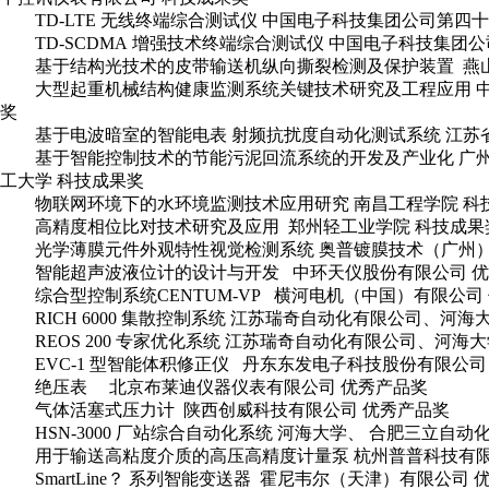
TD-LTE 无线终端综合测试仪 中国电子科技集团公司第四十
TD-SCDMA 增强技术终端综合测试仪 中国电子科技集团公
基于结构光技术的皮带输送机纵向撕裂检测及保护装置 燕山
大型起重机械结构健康监测系统关键技术研究及工程应用 中国
奖
基于电波暗室的智能电表 射频抗扰度自动化测试系统 江苏省
基于智能控制技术的节能污泥回流系统的开发及产业化 广州
工大学 科技成果奖
物联网环境下的水环境监测技术应用研究 南昌工程学院 科
高精度相位比对技术研究及应用 郑州轻工业学院 科技成果
光学薄膜元件外观特性视觉检测系统 奥普镀膜技术（广州）
智能超声波液位计的设计与开发 中环天仪股份有限公司 优
综合型控制系统CENTUM-VP 横河电机（中国）有限公司
RICH 6000 集散控制系统 江苏瑞奇自动化有限公司、河海
REOS 200 专家优化系统 江苏瑞奇自动化有限公司、河海大
EVC-1 型智能体积修正仪 丹东东发电子科技股份有限公司
绝压表 北京布莱迪仪器仪表有限公司 优秀产品奖
气体活塞式压力计 陕西创威科技有限公司 优秀产品奖
HSN-3000 厂站综合自动化系统 河海大学、 合肥三立自动
用于输送高粘度介质的高压高精度计量泵 杭州普普科技有限
SmartLine？ 系列智能变送器 霍尼韦尔（天津）有限公司 