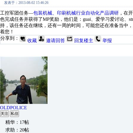
发表于：2013-08-02 15:46:26
工控军团任务—
包装机械、印刷机械行业自动化产品调研
，在开
色完成任务并获得了MP奖励，他们是：guai、爱学习爱讨论、strongingli
持，该任务还在继续，还有一周的时间，可能您还在准备当中，
着您！
分享到：
收藏
邀请回答
回复楼主
举报
OLDPOLICE
关注
私信
精华：17帖
求助：20帖