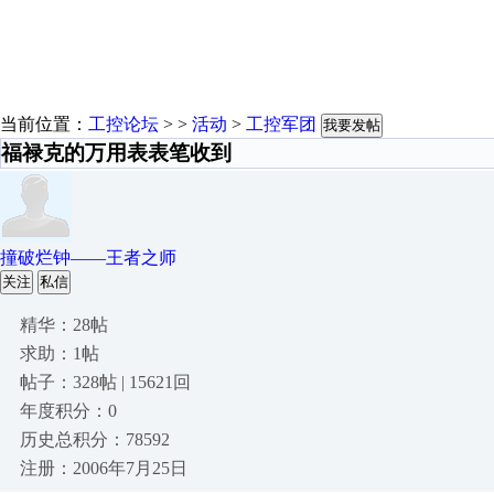
当前位置：
工控论坛
> >
活动
>
工控军团
我要发帖
福禄克的万用表表笔收到
撞破烂钟——王者之师
关注
私信
精华：28帖
求助：1帖
帖子：328帖 | 15621回
年度积分：0
历史总积分：78592
注册：2006年7月25日