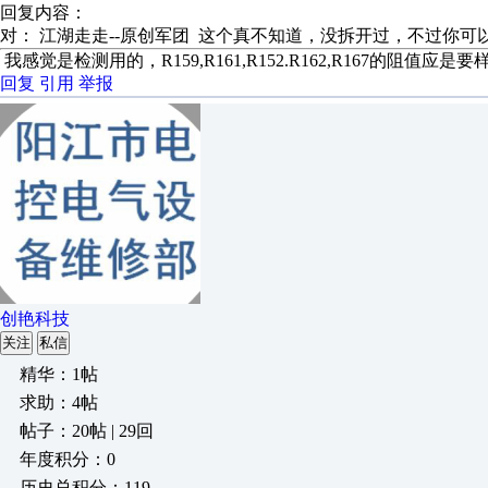
回复内容：
对： 江湖走走--原创军团
这个真不知道，没拆开过，不过你可以
我感觉是检测用的，R159,R161,R152.R162,R167的阻值
回复
引用
举报
创艳科技
关注
私信
精华：1帖
求助：4帖
帖子：20帖 | 29回
年度积分：0
历史总积分：119