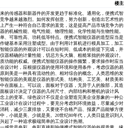
楼主
来的传感器和新器件的开发更趋于标准化、通用化，便携式智
的竞争越来越激烈。如何发挥创意，努力创新，创造出艺术性的
马上产生一种符合自己需求的直觉，这是提高产品市场竞争力的
仪器的机械性能、电气性能、物理性能、化学性能与生物性能。
简单、可靠性高、功耗低等特点。便携式智能仪器的造型应当是
操作键基本采用注塑成型。由于利用计算机进行模具加工，加工
式智能仪器的外观设计可以在短时间、低成本的前提下完成，并
映仪器精确的计量性能，切忌方头大脑、粗糙笨拙的外观设计。
物质功能的权威。便携式智能仪器的操作频繁，要求操作时应当
器在设计时，应根据仪器的使用环境和使用条件，考虑仪器的易
计原则美是一种具有流动性的、相对综合的概念。人类思维的发
式智能仪器的美观是仪器的形式美、结构美、工艺美、材质美和
集中在面板上。可以说，面板对于仪器，无异于人的脸部，其造
面板设计决定了仪器的几何尺寸、内部结构和整机的设计风
观念上的变革。绿色设计不仅是企业塑造完美企业形象的一种公
的工业设计在设计过程中，要充分考虑到环境效益，尽量减少对
源消耗，减少三废排放，又要使不合格产品、报废产品能够方便
，小就是美、少就是美。20世纪80年代，人类日益意识到人
兴起了一种追求极端简单的工业设计热潮。
一感觉是色彩，色彩直接影响便携式智能仪器的外观质量。缘