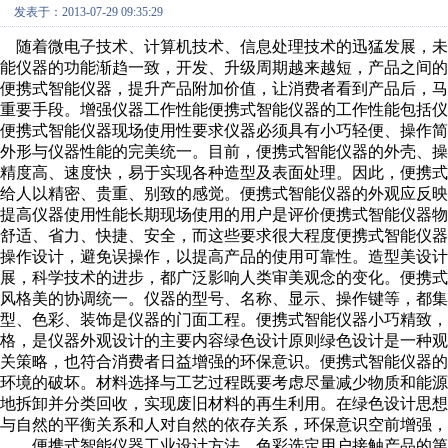
发表于：2013-07-29 09:35:29
随着微电子技术、计算机技术、信息处理技术的迅猛发展，未
能仪器的功能渐趋一致，开发、升级周期越来越短，产品之间
便携式智能仪器，提升产品附加价值，让消费者看到产品后，
重要手段。增强仪器工作性能便携式智能仪器的工作性能包括
便携式智能仪器现场使用性要求仪器必须具有小巧轻便、操作
外形与仪器性能的完美统一。目前，便携式智能仪器的外壳、
精度高、速度快，易于实现各种造型及表面处理。因此，便携
给人以精密、贵重、别致的感觉。便携式智能仪器的外观应反
提高仪器使用性能长期现场使用的用户是评价便携式智能仪器
舒适、省力、快捷、安全，而这些要求很大程度便携式智能仪
操作设计，避免误操作，以提高产品的使用可靠性。造型美设
展，科学技术的进步，都广泛影响人类审美观念的变化。便携
风格美的协调统一。仪器的型号、名称、显示、操作键等，都
型、色彩、装饰是仪器的门面工程。便携式智能仪器小巧精致，
格，是仪器外观设计的主要内容绿色设计原则绿色设计是一种
关策略，也符合消费者日益增强的环保意识。便携式智能仪器
环境的破坏。材料选择与工艺过程既要考虑尽量减少物质和能
地拆卸并分类回收，实现废旧材料的再生利用。在绿色设计思想中
与自然的平衡关系和人对自然的依存关系，环保意识空前增强，
便携式智能仪器工业设计方法。色彩选定用户接触产品的第