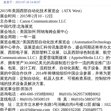
发表于：2013-07-26 14:46:07
2015年美国西部自动化技术展览会（ATX West）
展会时间：2015年2月10 - 12日
主办单位：Canon Communications LLC
中国代理:北海展览
展会地点：美国加州 阿纳海姆会展中心
展会周期：一年一届
展览会概况:“美国西部自动化技术展览会（AutomationTechnolog
展中心举办。该展是由汇科传讯集团举办，盛会同期还将举办
展、西部电子展、西部塑料工业展、以及西部绿色制造展、航空安
Communications LLC）是爱普瑞斯媒体（AppriseMed
术、拥有资产30,000亿美元的高级制造行业中一流的商业推
备、包装、设计工程、流程技术、自动化装配、电子设备、质
展的中国合作伙伴，2014年将继续组织中国企业参展，并将为
展览内容：定制自动化、机器人技术、可视检查系统、控制软
域的技术设备及解决方案。
展览事业部:郭加月
咨询电话：400-600-1958转8002 86(010)-56295730转8002
直线电话：86(010)-59508519 传 真：86(010)-58850758
地 址：北京市立水桥中东路5号润枫欣尚6号楼12层 邮编：1022
电子邮件：gjy@bihiexpo.com QQ: 2880192208 2569489775