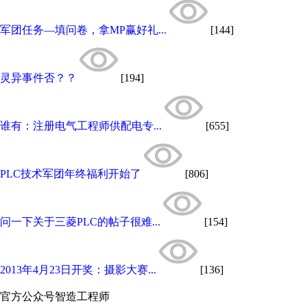
军团任务—填问卷，拿MP赢好礼...
[144]
灵异事件否？？
[194]
谁有：注册电气工程师供配电专...
[655]
PLC技术军团年终福利开始了
[806]
问一下关于三菱PLC的帖子很难...
[154]
2013年4月23日开奖：摄影大赛...
[136]
官方公众号
智造工程师