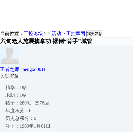
当前位置：
工控论坛
> >
活动
>
工控军团
我要发帖
六旬老人施展擒拿功 撂倒“背手”城管
王者之师-chengxd0011
关注
私信
精华：1帖
求助：1帖
帖子：280帖 | 2976回
年度积分：0
历史总积分：0
注册：1900年1月01日