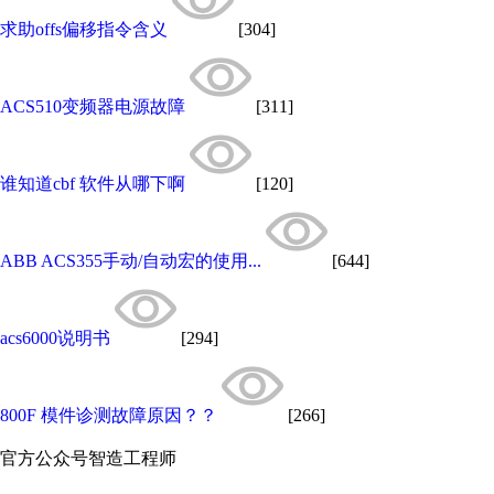
求助offs偏移指令含义
[304]
ACS510变频器电源故障
[311]
谁知道cbf 软件从哪下啊
[120]
ABB ACS355手动/自动宏的使用...
[644]
acs6000说明书
[294]
800F 模件诊测故障原因？？
[266]
官方公众号
智造工程师