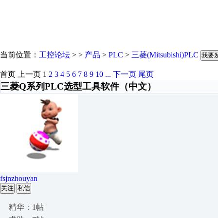
当前位置：
工控论坛
> >
产品
>
PLC
>
三菱(Mitsubishi)PLC
我要
首页
上一页
1
2
3
4
5
6
7
8
9
10
...
下一页
尾页
三菱Q系列PLC选型工具软件（中文）
fsjnzhouyan
关注
私信
精华：1帖