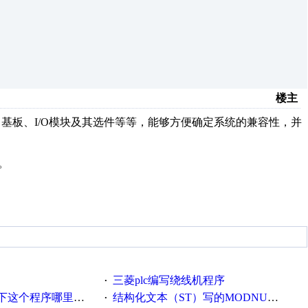
楼主
基板、I/O模块及其选件等等，能够方便确定系统的兼容性，并
。
三菱plc编写绕线机程序
·
这个程序哪里错了
结构化文本（ST）写的MODNUSCRC16校验程序
·