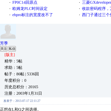
FP0C14回原点
三菱GXdevelop
·
·
欧姆龙PLC时间设定
收款密码程序，
·
·
ebpro标注的宽度改不了
西门子通过三个外部
·
·
芳季
关注
私信
[版主]
精华：5帖
求助：5帖
帖子：86帖 | 5336回
年度积分：0
历史总积分：20165
注册：2003年1月31日
发表于：2013-07-17 22:11:27
正想在L和Q之间选择。