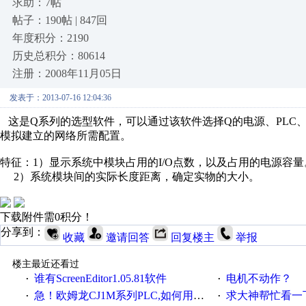
求助：7帖
帖子：190帖 | 847回
年度积分：2190
历史总积分：80614
注册：2008年11月05日
发表于：2013-07-16 12:04:36
这是Q系列的选型软件，可以通过该软件选择Q的电源、PLC、
模拟建立的网络所需配置。
特征：1）显示系统中模块占用的I/O点数，以及占用的电源容量
2）系统模块间的实际长度距离，确定实物的大小。
下载附件需0积分！
分享到：
收藏
邀请回答
回复楼主
举报
楼主最近还看过
谁有ScreenEditor1.05.81软件
电机不动作？
·
·
急！欧姆龙CJ1M系列PLC,如何用时间控制变频器。要求时间在组态王中可以自由输入！拜托各位大神了！
求大神帮忙看一下
·
·