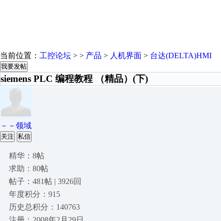
当前位置：
工控论坛
> >
产品
>
人机界面
>
台达(DELTA)HMI
我要发帖
siemens PLC 编程教程 （精品）(下)
－－领域
关注
私信
精华：8帖
求助：80帖
帖子：481帖 | 3926回
年度积分：915
历史总积分：140763
注册：2008年2月29日