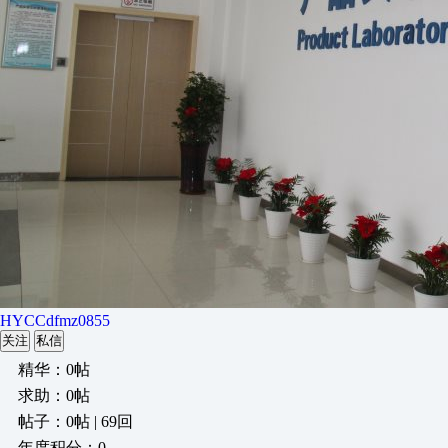
HYCCdfmz0855
关注
私信
精华：0帖
求助：0帖
帖子：0帖 | 69回
年度积分：0