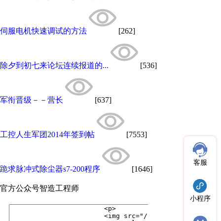
伺服电机快速调试的方法
[262]
除夕到初七来论坛连续报道的...
[536]
军衔晋级－－营长
[637]
工控人生军团2014年签到帖
[7553]
客服
跪求脉冲式除尘器s7-200程序
[1646]
官方公众号
智造工程师
小程序