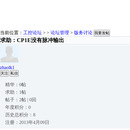
当前位置：
工控论坛
> >
论坛管理
>
版务讨论
我要发帖
求助：CP1E没有脉冲输出
zhaolk1
关注
私信
精华：0帖
求助：1帖
帖子：2帖 | 0回
年度积分：0
历史总积分：8
注册：2013年4月09日