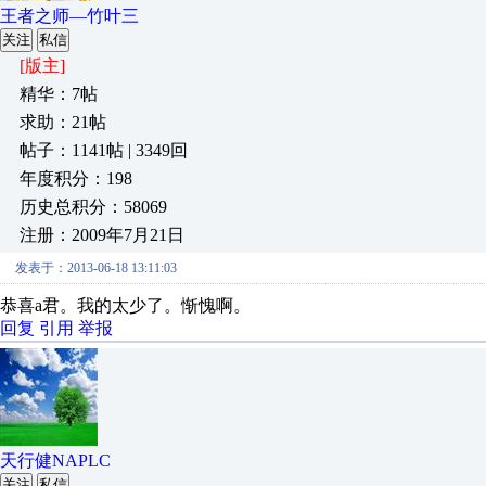
王者之师—竹叶三
关注
私信
[版主]
精华：7帖
求助：21帖
帖子：1141帖 | 3349回
年度积分：198
历史总积分：58069
注册：2009年7月21日
发表于：2013-06-18 13:11:03
恭喜a君。我的太少了。惭愧啊。
回复
引用
举报
天行健NAPLC
关注
私信