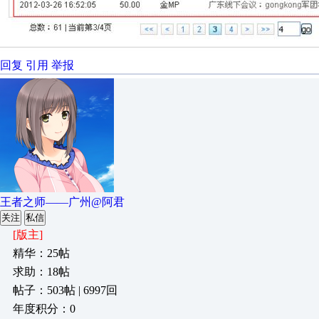
回复
引用
举报
王者之师——广州@阿君
关注
私信
[版主]
精华：25帖
求助：18帖
帖子：503帖 | 6997回
年度积分：0