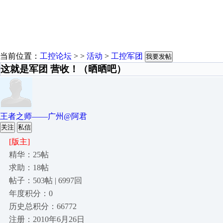
当前位置：
工控论坛
> >
活动
>
工控军团
我要发帖
这就是军团 营收！（晒晒吧）
王者之师——广州@阿君
关注
私信
[版主]
精华：25帖
求助：18帖
帖子：503帖 | 6997回
年度积分：0
历史总积分：66772
注册：2010年6月26日