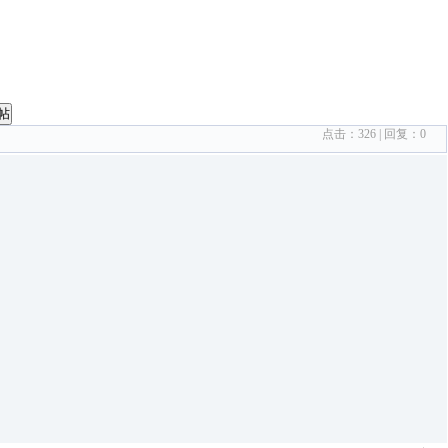
帖
点击：
326
| 回复：
0