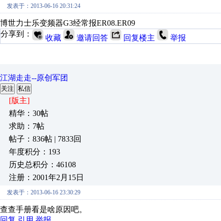
发表于：2013-06-16 20:31:24
博世力士乐变频器G3经常报ER08.ER09
分享到：
收藏
邀请回答
回复楼主
举报
江湖走走--原创军团
关注
私信
[版主]
精华：30帖
求助：7帖
帖子：836帖 | 7833回
年度积分：193
历史总积分：46108
注册：2001年2月15日
发表于：2013-06-16 23:30:29
查查手册看是啥原因吧。
回复
引用
举报