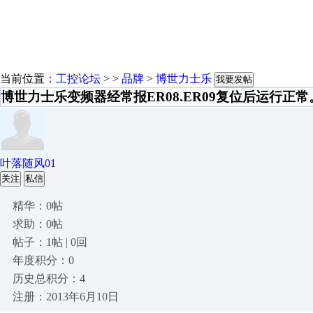
当前位置：
工控论坛
> >
品牌
>
博世力士乐
我要发帖
博世力士乐变频器经常报ER08.ER09复位后运行正
叶落随风01
关注
私信
精华：0帖
求助：0帖
帖子：1帖 | 0回
年度积分：0
历史总积分：4
注册：2013年6月10日