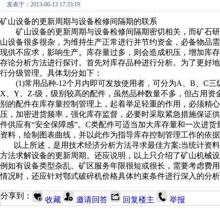
发表于：2013-06-13 17:33:19
矿山设备的更新周期与设备检修间隔期的联系
矿山设备的更新周期与设备检修间隔期密切相关，而矿石研
山设备很多很杂，为维持生产正常进行并节约资金，必备物品
现供不应求，影响生产。库存量过多，则会造成积压，增加库
存论分析方法进行探讨。首先对库存品种进行分析。为了更好
行分级管理。具体划分如下：
(1)常用品种-12个月内即可发放使用者，可分为A、B、C三
X、Y、Z-级，级别较高的配件，虽然品种数量不多，但占用
别的配件在库存量控制管理上，起着举足轻重的作用，必须精心
压，加密进货频率，强化库存监督，必要时采取紧急措施保证供
件供应有“安全保障感”。C类配件可适当加大库存量和一次进
资料，绘制图表曲线，并以此作为指导库存控制管理工作的依据
以上所述，是用技术经济分析方法寻求最佳方案;当统计资料
方法求解设备的更新周期。还应说明，以上只介绍了矿山机械
例如有设备类型杂乱、矿区服务年限很短或很长，需要考虑费
情况时，还应针对鄂式破碎机价格具体约束条件进行深入的分析
分享到：
收藏
邀请回答
回复楼主
举报