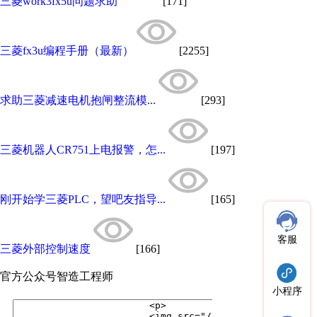
三菱work3fx5u问题求助
[171]
三菱fx3u编程手册（最新）
[2255]
求助三菱减速电机抱闸整流模...
[293]
三菱机器人CR751上电报警，怎...
[197]
刚开始学三菱PLC，望吧友指导...
[165]
客服
三菱外部控制速度
[166]
官方公众号
智造工程师
小程序