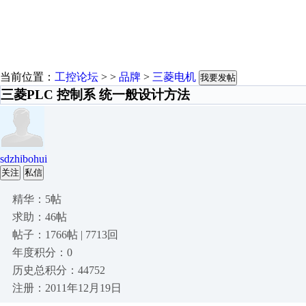
当前位置：
工控论坛
> >
品牌
>
三菱电机
我要发帖
三菱PLC 控制系 统一般设计方法
sdzhibohui
关注
私信
精华：5帖
求助：46帖
帖子：1766帖 | 7713回
年度积分：0
历史总积分：44752
注册：2011年12月19日