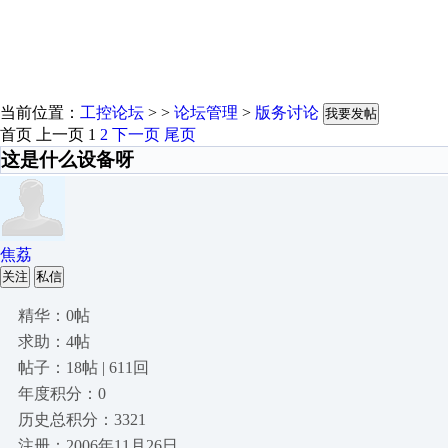
当前位置：
工控论坛
> >
论坛管理
>
版务讨论
我要发帖
首页
上一页
1
2
下一页
尾页
这是什么设备呀
焦荔
关注
私信
精华：0帖
求助：4帖
帖子：18帖 | 611回
年度积分：0
历史总积分：3321
注册：2006年11月26日