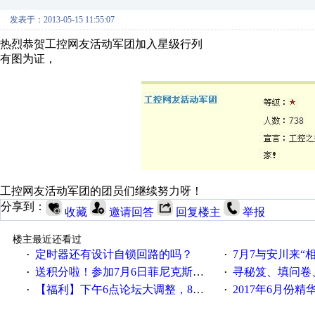
发表于：2013-05-15 11:55:07
热烈恭贺工控网友活动军团加入星级行列
有图为证，
工控网友活动军团的团员们继续努力呀！
分享到：
收藏
邀请回答
回复楼主
举报
楼主最近还看过
定时器还有设计自锁回路的吗？
7月7与安川来“
·
·
送积分啦！参加7月6日菲尼克斯在线研讨会即得
寻秘笈、填问卷
·
·
【福利】下午6点论坛大调整，8点服务器内存升级
2017年6月份
·
·