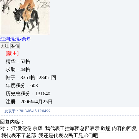
江湖混混-余辉
关注
私信
[版主]
精华：53帖
求助：44帖
帖子：3351帖 | 28451回
年度积分：603
历史总积分：131640
注册：2006年4月25日
发表于：2013-05-15 12:04:22
回复内容：
对： 江湖混混-余辉
我代表工控军团总部表示 欣慰
内容的回复
我代表不了总部 我还是代表农民工兄弟们吧