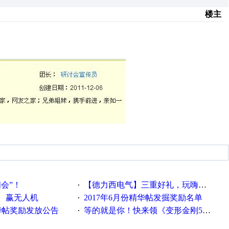
楼主
相会”！
【德力西电气】三重好礼，玩嗨夏日！
·
、赢无人机
2017年6月份精华帖发掘奖励名单
·
精华帖奖励发放公告
等的就是你！快来领《变形金刚5》观影券
·