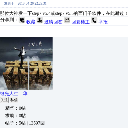
发表于：2013-04-20 22:29:31
那位大神发一下step7 v5.4或step7 v5.5的西门子软件，在此
分享到：
收藏
邀请回答
回复楼主
举报
银光人生—华
关注
私信
精华：0帖
求助：0帖
帖子：5帖 | 13597回