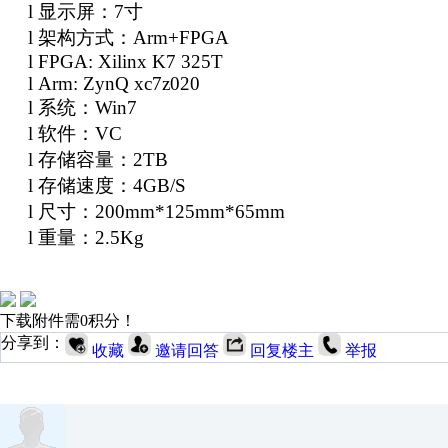
l
显示屏：
7
寸
l
架构方式：
Arm+FPGA
l
FPGA: Xilinx K7 325T
l
Arm: ZynQ xc7z020
l
系统：
Win7
l
软件：
VC
l
存储容量：
2TB
l
存储速度：
4GB/S
l
尺寸：
200mm*125mm*65mm
l
重量：
2.5Kg
下载附件需0积分！
分享到：
收藏
邀请回答
回复楼主
举报