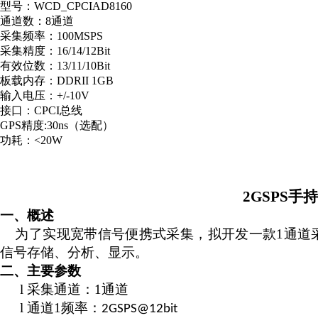
型号：WCD_CPCIAD8160
通道数：8通道
采集频率：100MSPS
采集精度：16/14/12Bit
有效位数：13/11/10Bit
板载内存：DDRII 1GB
输入电压：+/-10V
接口：CPCI总线
GPS精度:30ns（选配）
功耗：<20W
2
GSPS
手持
一、
概述
为了实现宽带信号便携式采集，拟开发一款
1
通道
信号存储、分析、显示。
二、
主要参数
l
采集通道：
1
通道
l
通道
1
频率：
2GSPS@12bit