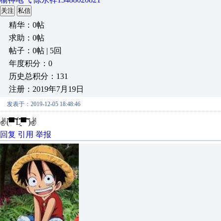
关注
私信
精华：0帖
求助：0帖
帖子：0帖 | 5回
年度积分：0
历史总积分：131
注册：2019年7月19日
发表于：2019-12-05 18:48:46
✌(̿▀̿ ̿Ĺ̯̿̿▀̿ ̿)✌
回复
引用
举报