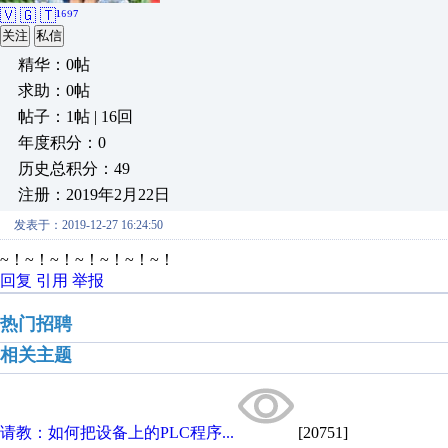
🇻 🇬 🇹¹⁶⁹⁷
关注
私信
精华：0帖
求助：0帖
帖子：1帖 | 16回
年度积分：0
历史总积分：49
注册：2019年2月22日
发表于：2019-12-27 16:24:50
~！~！~！~！~！~！~！
回复
引用
举报
热门招聘
相关主题
请教：如何把设备上的PLC程序...
[20751]