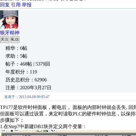
回复
引用
举报
狼牙精神
关注
私信
精华：6帖
求助：5帖
帖子：468帖 | 5379回
年度积分：119
历史总积分：62906
注册：2020年3月27日
发表于：2013-04-08 09:05:47
TP177是软件时钟面板，断电后， 面板的内部时钟就会丢失, 
但面板可以通过设置，来定时读取PLC的硬件时钟信息，以保持
步骤如下：
1.在Step7中新建DB1块并定义两个变量：