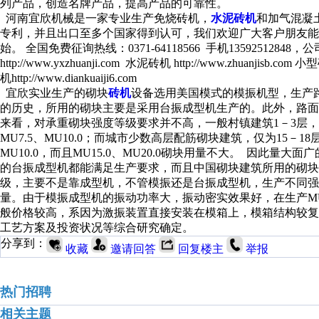
列产品，创造名牌产品，提高产品的可靠性。
河南宜欣机械是一家专业生产免烧砖机，
水泥砖机
和加气混凝
专利，并且出口至多个国家得到认可，我们欢迎广大客户朋友能
始。 全国免费征询热线：0371-64118566 手机1359251
http://www.yxzhuanji.com 水泥砖机 http://www.zhuanjisb.com 小
机http://www.diankuaiji6.com
宜欣实业生产的砌块
砖机
设备选用美国模式的模振机型，生产
的历史，所用的砌块主要是采用台振成型机生产的。此外，路
来看，对承重砌块强度等级要求并不高，一般村镇建筑1－3层，所
MU7.5、MU10.0；而城市少数高层配筋砌块建筑，仅为15－18层
MU10.0，而且MU15.0、MU20.0砌块用量不大。 因此量大
的台振成型机都能满足生产要求，而且中国砌块建筑所用的砌
级，主要不是靠成型机，不管模振还是台振成型机，生产不同强
量。由于模振成型机的振动功率大，振动密实效果好，在生产MU1
般价格较高，系因为激振装置直接安装在模箱上，模箱结构较
工艺方案及投资状况等综合研究确定。
分享到：
收藏
邀请回答
回复楼主
举报
热门招聘
相关主题