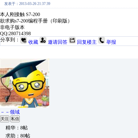
发表于：2013-03-26 21:37:39
本人刚接触 S7-200
欲求购s7-200编程手册（印刷版）
非电子版本
QQ:280714398
分享到：
收藏
邀请回答
回复楼主
举报
－－领域
关注
私信
精华：8帖
求助：80帖