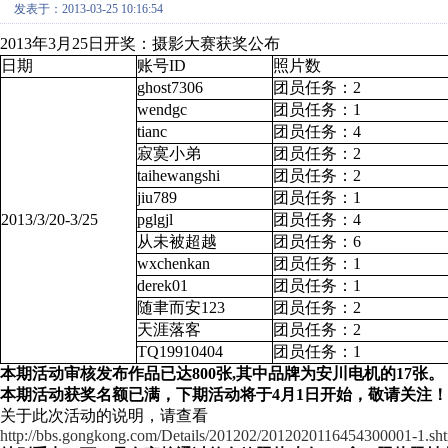
发表于：2013-03-25 10:16:54
2013年3月25日开奖：摄影大赛获奖公布
日期
账号ID
照片数
ghost7306
团员任务：2
wendgc
团员任务：1
tianc
团员任务：4
寂寞小弟
团员任务：2
taihewangshi
团员任务：2
jiu789
团员任务：1
2013/3/20-
3
/25
pglgjl
团员任务：4
从未被超越
团员任务：6
wxchenkan
团员任务：1
derek01
团员任务：1
随聿而安123
团员任务：2
天涯落客
团员任务：2
TQ19910404
团员任务：1
本期活动审核发布作品已达800张,其中品牌为安川电机的17张。
本期活动获奖名额已满，下期活动将于4月1日开始，敬请关注！
关于此次活动的说明，请查看
http://bbs.gongkong.com/Details/201202/2012020116454300001-1.sh