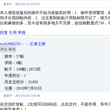
发表于：2013-03-24 13:25:07
本人感觉改版后的操作不如为改版前好用：1、操作变得繁琐，
间才出现回帖内容，2、过去复制粘贴只用鼠标既可以了，很方
以前麻烦的多，至今还有很多地方不完善，如信箱数显式750
回复
引用
举报
wyb2866255－－-王者之师
关注
私信
精华：57帖
求助：0帖
帖子：148帖 | 2872回
年度积分：1
历史总积分：31450
注册：2010年7月01日
发表于：2013-03-29 13:05:46
在交流栏发帖，2次填写识别码后，点击交付，不提作用，等半
站领导考虑！！