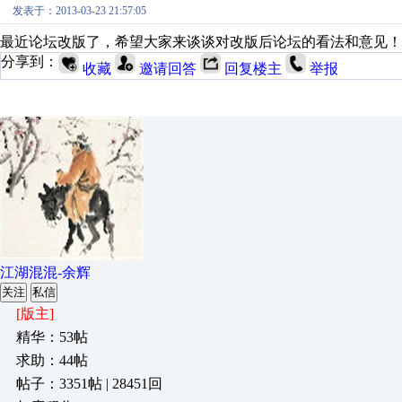
发表于：2013-03-23 21:57:05
最近论坛改版了，希望大家来谈谈对改版后论坛的看法和意见！
分享到：
收藏
邀请回答
回复楼主
举报
江湖混混-余辉
关注
私信
[版主]
精华：53帖
求助：44帖
帖子：3351帖 | 28451回