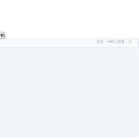
发帖
点击：
8485
| 回复：
11