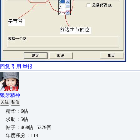
回复
引用
举报
狼牙精神
关注
私信
精华：6帖
求助：5帖
帖子：468帖 | 5379回
年度积分：119