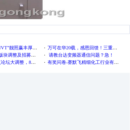
VT”靓照赢丰厚礼品
万可在华20载，感恩回馈！三重活动，三重惊喜！
·
调整及招募版主公告
请教台达变频器通信问题？急！
·
整，8点服务器内存升级
有奖问卷-赛默飞精细化工行业有奖调查来袭！
·