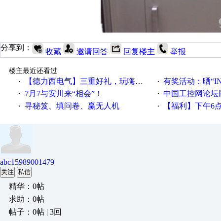
分享到：
收藏
邀请回答
回复楼主
举报
楼主最近还看过
【德力西电气】三重好礼，玩嗨夏日！
有奖活动：晒“IN
·
·
7月7与安川来“相会”！
中国工控网论坛版块
·
·
寻秘笈、填问卷、赢无人机
【福利】下午6点论坛大调
·
·
abc15989001479
关注
私信
精华：0帖
求助：0帖
帖子：0帖 | 3回