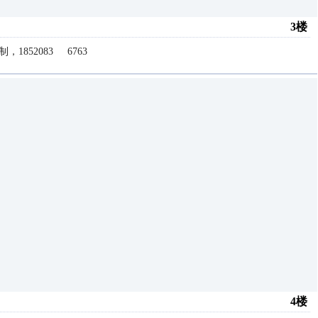
3楼
852083 6763
4楼