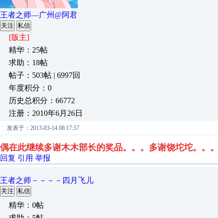
王者之师—广州@阿君
关注
私信
[版主]
精华：25帖
求助：18帖
帖子：503帖 | 6997回
年度积分：0
历史总积分：66772
注册：2010年6月26日
发表于：2013-03-14 08:17:57
偶在此继续
多谢木木部长的奖品。。。多谢饶
坨坨。。
回复
引用
举报
王者之师－－－－四月飞儿
关注
私信
精华：0帖
求助：5帖