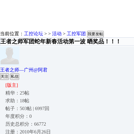
当前位置：
工控论坛
> >
活动
>
工控军团
我要发帖
王者之师军团蛇年新春活动第一波 晒奖品！！！
王者之师—广州@阿君
关注
私信
[版主]
精华：25帖
求助：18帖
帖子：503帖 | 6997回
年度积分：0
历史总积分：66772
注册：2010年6月26日