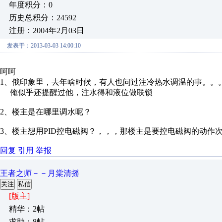
年度积分：0
历史总积分：24592
注册：2004年2月03日
发表于：2013-03-03 14:00:10
呵呵
1、俄印象里，去年啥时候，有人也问过注冷热水调温的事。。
俺似乎还提醒过他，注水得和液位做联锁
2、楼主是在哪里调水呢？
3、楼主想用PID控电磁阀？，，，那楼主是要控电磁阀的动作
回复
引用
举报
王者之师－－月棠清摇
关注
私信
[版主]
精华：2帖
求助：8帖