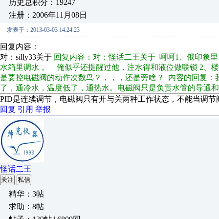
历史总积分：19247
注册：2006年11月08日
发表于：2013-03-03 14:24:23
回复内容：
对：silly33关于
回复内容：对：怪话二王关于 呵呵1、俄印象
水箱里调水， 俺似乎还提醒过他，注水得和液位做联锁 2、楼
是要控电磁阀的动作次数鸟？，，，还是旁啥？ 内容的回复：
了，通冷水，温度低了，通热水。电磁阀只是负责水管的导通
PID是连续调节，电磁阀只有开与关两种工作状态，不能当调节
回复
引用
举报
怪话二王
关注
私信
精华：3帖
求助：8帖