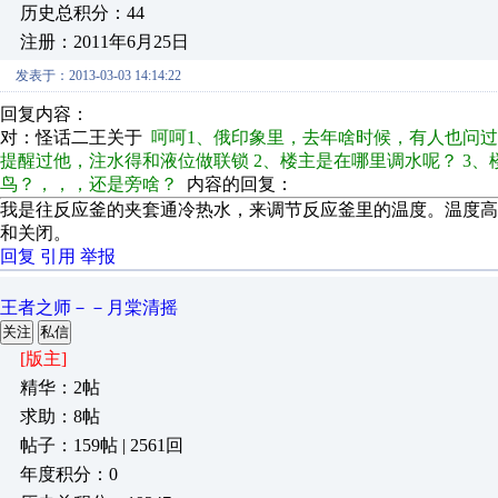
历史总积分：44
注册：2011年6月25日
发表于：2013-03-03 14:14:22
回复内容：
对：怪话二王关于
呵呵1、俄印象里，去年啥时候，有人也问
提醒过他，注水得和液位做联锁 2、楼主是在哪里调水呢？ 3
鸟？，，，还是旁啥？
内容的回复：
我是往反应釜的夹套通冷热水，来调节反应釜里的温度。温度
和关闭。
回复
引用
举报
王者之师－－月棠清摇
关注
私信
[版主]
精华：2帖
求助：8帖
帖子：159帖 | 2561回
年度积分：0