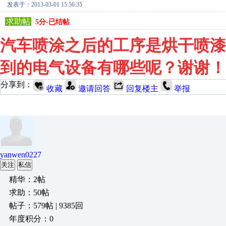
发表于：2013-03-01 15:56:35
求助帖
5分-已结帖
汽车喷涂之后的工序是烘干喷漆
到的电气设备有哪些呢？谢谢！
分享到：
收藏
邀请回答
回复楼主
举报
yanwen0227
关注
私信
精华：2帖
求助：50帖
帖子：579帖 | 9385回
年度积分：0