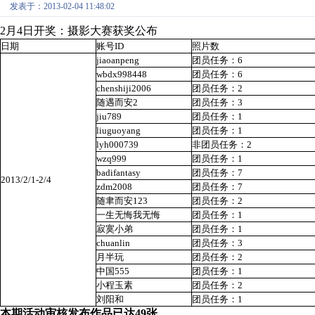
发表于：2013-02-04 11:48:02
2月4日开奖：摄影大赛获奖公布
日期
账号ID
照片数
jiaoanpeng
团员任务：6
wbdx998448
团员任务：6
chenshiji2006
团员任务：2
随遇而安2
团员任务：3
jiu789
团员任务：1
liuguoyang
团员任务：1
lyh000739
非团员任务：2
wzq999
团员任务：1
badifantasy
团员任务：7
2013/2/1-2/4
zdm2008
团员任务：7
随聿而安123
团员任务：2
一生无悔我无悔
团员任务：1
寂寞小弟
团员任务：1
chuanlin
团员任务：3
月半玩
团员任务：2
中国555
团员任务：1
小程玉素
团员任务：2
刘阳和
团员任务：1
本期活动审核发布作品已达49张。