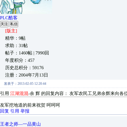
PLC酷客
关注
私信
[版主]
精华：9帖
求助：31帖
帖子：1460帖 | 7990回
年度积分：457
历史总积分：59176
注册：2004年7月13日
发表于：2013-02-05 12:20:44
引用
江湖混混
-
余 辉
的回复内容： 友军农民工兄弟余辉来向各
友军挖地道的前来祝贺 呵呵呵
回复
引用
举报
王者之师—一品黄山