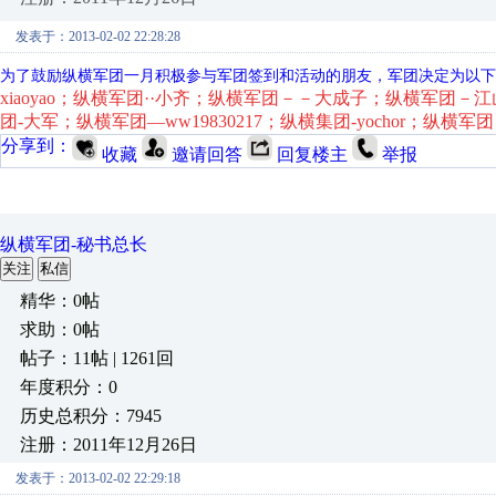
发表于：2013-02-02 22:28:28
为了鼓励纵横军团一月积极参与军团签到和活动的朋友，军团决定为以下
xiaoyao；纵横军团··小齐；纵横军团－－大成子；纵横军团－
团-大军；纵横军团—ww19830217；纵横集团-yochor；纵横军
分享到：
收藏
邀请回答
回复楼主
举报
纵横军团-秘书总长
关注
私信
精华：0帖
求助：0帖
帖子：11帖 | 1261回
年度积分：0
历史总积分：7945
注册：2011年12月26日
发表于：2013-02-02 22:29:18