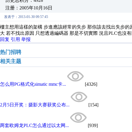
历史总积分：4928
注册：2005年10月16日
发表于：2013-01-30 09:57:45
樓主想用這樣的架構 步進應該經常的失步 那你該去找出失步的
大 若不找出原因 只想透過編碼器 那是不切實際 況且PLC也
回复
引用
举报
热门招聘
相关主题
怎么用PG格式化simatic mmc卡...
[4326]
2月5日开奖：摄影大赛获奖公布...
[154]
两套欧姆龙PLC怎么通过以太网...
[939]