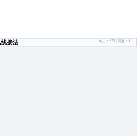
点击：
675
| 回复：
1
通讯线接法