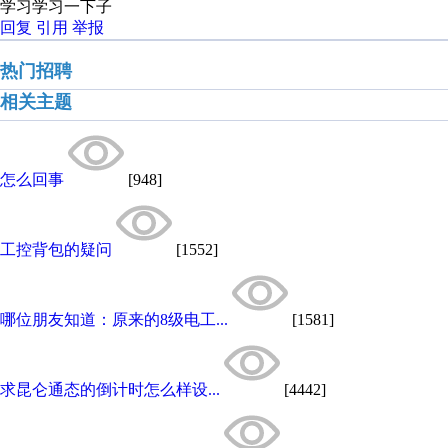
学习学习一下子
回复
引用
举报
热门招聘
相关主题
怎么回事
[948]
工控背包的疑问
[1552]
哪位朋友知道：原来的8级电工...
[1581]
求昆仑通态的倒计时怎么样设...
[4442]