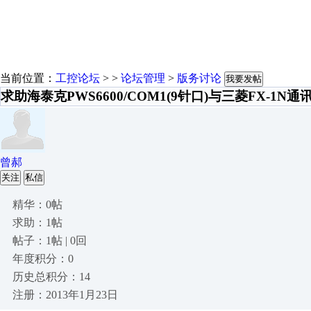
当前位置：
工控论坛
> >
论坛管理
>
版务讨论
我要发帖
求助海泰克PWS6600/COM1(9针口)与三菱FX-1N
曾郝
关注
私信
精华：0帖
求助：1帖
帖子：1帖 | 0回
年度积分：0
历史总积分：14
注册：2013年1月23日