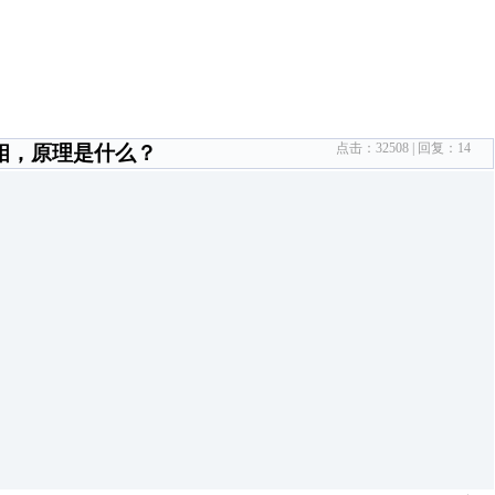
点击：
32508
| 回复：
14
真相，原理是什么？