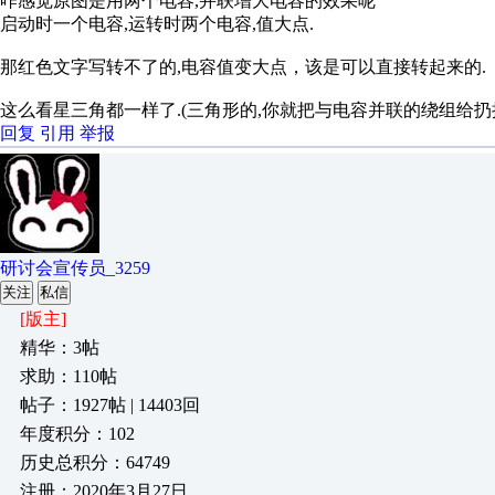
咋感觉原图是用两个电容,并联增大电容的效果呢
启动时一个电容,运转时两个电容,值大点.
那红色文字写转不了的,电容值变大点，该是可以直接转起来的.
这么看星三角都一样了.(三角形的,你就把与电容并联的绕组给扔
回复
引用
举报
研讨会宣传员_3259
关注
私信
[版主]
精华：3帖
求助：110帖
帖子：1927帖 | 14403回
年度积分：102
历史总积分：64749
注册：2020年3月27日