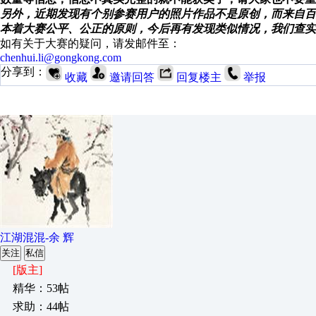
另外，近期发现有个别参赛用户的照片作品不是原创，而来自百
本着大赛公平、公正的原则，今后再有发现类似情况，我们查实
如有关于大赛的疑问，请发邮件至：
chenhui.li@gongkong.com
分享到：
收藏
邀请回答
回复楼主
举报
江湖混混-余 辉
关注
私信
[版主]
精华：53帖
求助：44帖