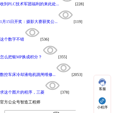
收到PLC技术军团福利的来此处...
[228]
1月15日开奖：摄影大赛获奖公...
[119]
这个数字不错
[536]
怎么把银MP换成积分？
[355]
数控车床冷却液电机跳闸维修...
[2053]
客服
求这个图片的程序，三菱
[378]
官方公众号
智造工程师
小程序