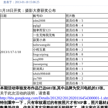
发表于：2013-01-18 15:06:25
1月18日开奖：摄影大赛获奖公布
日期
账号ID
照片数
zdm2008
团员任务：5
pglgjl
团员任务：4
随聿而安123
团员任务：1
一生无悔我无悔
团员任务：3
寂寞小弟
团员任务：1
taihewangshi
团员任务：1
小程玉素
团员任务：2
2013/1/17-1/18
lingcuiping
团员任务：8
wzq999
团员任务：1
jiaoanpeng
团员任务：7
听涛风1
团员任务：1
wbdx998448
团员任务：3
jiu789
团员任务：2
张立旺
团员任务：5
本期活动审核发布作品已达681张,其中品牌为安川电机的13张。
关于此次活动的说明，请查看
http://bbs.gongkong.com/Details/201202/2012020116454300001-1.sh
特别重申一下，只有审核通过的有效照片才有MP拿，照片题材
数量等信息，信息不真实完整的就不能获奖了，请大家也不要重