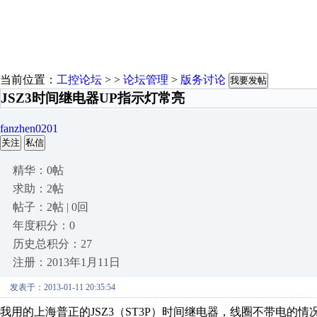
当前位置：
工控论坛
> >
论坛管理
>
版务讨论
我要发帖
JSZ3时间继电器UP指示灯常亮
fanzhen0201
关注
私信
精华：0帖
求助：2帖
帖子：2帖 | 0回
年度积分：0
历史总积分：27
注册：2013年1月11日
发表于：2013-01-11 20:35:54
我用的上海普正的JSZ3（ST3P）时间继电器，线圈不带电的