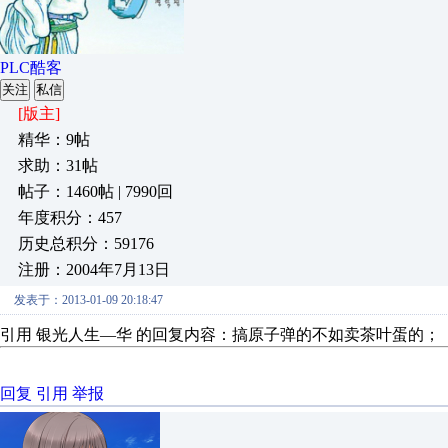
PLC酷客
关注
私信
[版主]
精华：9帖
求助：31帖
帖子：1460帖 | 7990回
年度积分：457
历史总积分：59176
注册：2004年7月13日
发表于：2013-01-09 20:18:47
引用 银光人生—华 的回复内容：搞原子弹的不如卖茶叶蛋的；
回复
引用
举报