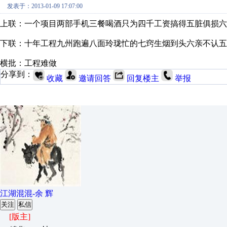
发表于：2013-01-09 17:07:00
上联：一个项目两部手机三餐喝酒只为四千工资搞得五脏俱损六
下联：十年工程九州跑遍八面玲珑忙的七窍生烟到头六亲不认五
横批：工程难做
分享到：
收藏
邀请回答
回复楼主
举报
江湖混混-余 辉
关注
私信
[版主]