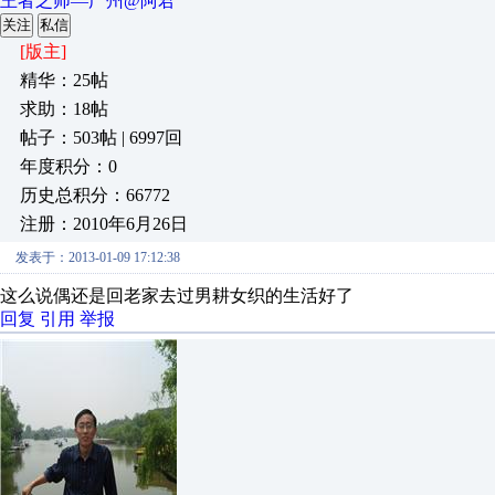
王者之师—广州@阿君
关注
私信
[版主]
精华：25帖
求助：18帖
帖子：503帖 | 6997回
年度积分：0
历史总积分：66772
注册：2010年6月26日
发表于：2013-01-09 17:12:38
这么说偶还是回老家去过男耕女织的生活好了
回复
引用
举报