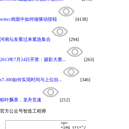
wincc画面中如何做驱动按钮
[4138]
河南坛友看过来紧急集合
[294]
2013年7月24日开奖：摄影大赛...
[263]
s7-300如何实现时间与上位自...
[346]
粽叶飘香，龙舟竞速
[212]
官方公众号
智造工程师