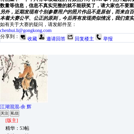
数量等信息，信息不真实完整的就不能获奖了，请大家也不要重
另外，近期发现有个别参赛用户的照片作品不是原创，而来自百
本着大赛公平、公正的原则，今后再有发现类似情况，我们查实
如有关于大赛的疑问，请发邮件至：
chenhui.li@gongkong.com
分享到：
收藏
邀请回答
回复楼主
举报
江湖混混-余 辉
关注
私信
[版主]
精华：53帖