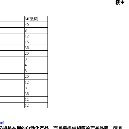
楼主
MP数额
40
8
12
16
36
20
8
4
8
20
12
8
36
12
12
tml
必须是在用的自动化产品，而且要提供相应的产品品牌、型号、