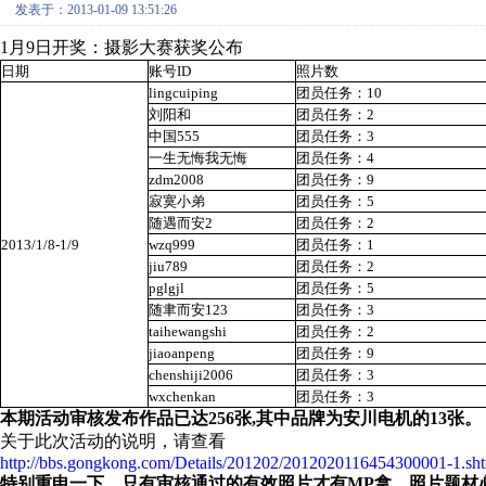
发表于：2013-01-09 13:51:26
1月9日开奖：摄影大赛获奖公布
日期
账号ID
照片数
lingcuiping
团员任务：10
刘阳和
团员任务：2
中国555
团员任务：3
一生无悔我无悔
团员任务：4
zdm2008
团员任务：9
寂寞小弟
团员任务：5
随遇而安2
团员任务：2
2013/1/8-1/9
wzq999
团员任务：1
jiu789
团员任务：2
pglgjl
团员任务：5
随聿而安123
团员任务：3
taihewangshi
团员任务：2
jiaoanpeng
团员任务：9
chenshiji2006
团员任务：3
wxchenkan
团员任务：3
本期活动审核发布作品已达256张,其中品牌为安川电机的13张。
关于此次活动的说明，请查看
http://bbs.gongkong.com/Details/201202/2012020116454300001-1.sh
特别重申一下，只有审核通过的有效照片才有MP拿，照片题材