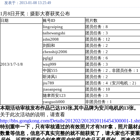
发表于：2013-01-08 13:25:49
1月8日开奖：摄影大赛获奖公布
日期
账号ID
照片数
lingcuiping
团员任务：8
taihewangshi
团员任务：3
zdm2008
团员任务：12
刘阳和
团员任务：2
chenshiji2006
团员任务：2
pglgjl
团员任务：6
2013/1/7-1/8
wzq999
团员任务：3
中国555
团员任务：2，非团员任务：1
听涛风1
团员任务：2
jiu789
团员任务：4（安川电机：2
）
jiaoanpeng
团员任务：10
随聿而安123
团员任务：3
yaoguoli000
非团员任务：1
本期活动审核发布作品已达193张,其中品牌为安川电机的13张。
关于此次活动的说明，请查看
http://bbs.gongkong.com/Details/201202/2012020116454300001-1.sh
特别重申一下，只有审核通过的有效照片才有MP拿，照片题材
数量等信息，信息不真实完整的就不能获奖了，请大家也不要重
另外，近期发现有个别参赛用户的照片作品不是原创，而来自百