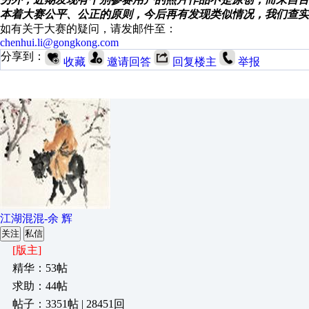
本着大赛公平、公正的原则，今后再有发现类似情况，我们查实
如有关于大赛的疑问，请发邮件至：
chenhui.li@gongkong.com
分享到：
收藏
邀请回答
回复楼主
举报
江湖混混-余 辉
关注
私信
[版主]
精华：53帖
求助：44帖
帖子：3351帖 | 28451回