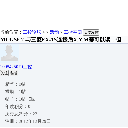
当前位置：
工控论坛
> >
活动
>
工控军团
我要发帖
MCGS6.2 与三菱FX-1S连接后X,Y,M都可以读，但
1098425070工控
关注
私信
精华：0帖
求助：1帖
帖子：1帖 | 5回
年度积分：0
历史总积分：22
注册：2012年12月29日