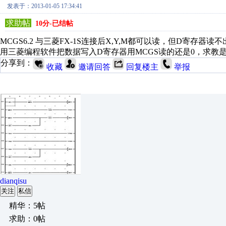
发表于：2013-01-05 17:34:41
求助帖
10分-已结帖
MCGS6.2 与三菱FX-1S连接后X,Y,M都可以读，但D寄存器
用三菱编程软件把数据写入D寄存器用MCGS读的还是0，求教
分享到：
收藏
邀请回答
回复楼主
举报
dianqisu
关注
私信
精华：5帖
求助：0帖