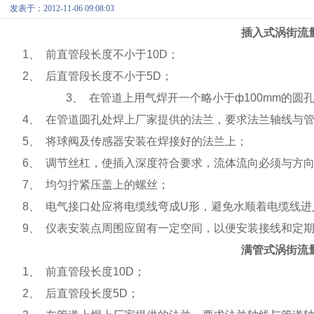
发表于：2012-11-06 09:08:03
插入式涡街流
1
、
前直管段长度不小于
10
D
；
2
、
后直管段长度不小于
5D
；
3
、
在管道上用气焊开一个略小于
ф100mm
的圆
4
、
在管道圆孔处焊上厂家提供的法兰，要求法兰轴线与
5
、
将球阀及传感器安装在焊接好的法兰上；
6
、
调节丝杠，使插入深度符合要求，流体流向必须与方
7
、
均匀拧紧压盖上的螺丝；
8
、
电气接口处应将电缆线弯成
U
形，避免水顺着电缆线进
9
、
仪表安装点周围应留有一定空间，以便安装接线和定
满管式涡街流
1
、
前直管段长度
10
D
；
2
、
后直管段长度
5D
；