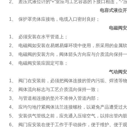
2
、
差压式液位计的
“+”
室应与工艺容器的下接口相连，
“-”
电容式液位开
1
、
保护罩壳体应接地，电缆入口密封良好；
电磁阀安
1
、
必须安装在水平管道上；
2
、
电磁阀如安装在易燃易爆环境中使用，所采用的金属
3
、
电磁阀的安装方向，阀体箭头方向应与介质流向保持
4
、
电磁阀安装应固定可靠；
气动阀安
1
、
阀门在安装前，必须把阀体连接的管内污垢、焊渣等
2
、
阀体流向标志与工艺介质流向保持一致；
3
、
与管道相连接的垫片不准伸入管道内部；
4
、
应均匀地拧紧阀体法兰连接螺栓，以避免产品遭受过
5
、
安装供气管线之前，应先通入压缩空气，以排出管内
6
、
阀门应安装在便于工作于手动操作，便于维护、便于