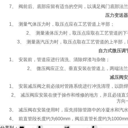
7
、
阀前后、底部应留有适当的空间，以满足阀门底部法
压力变送器
1
、
测量气体压力时，取压点应在工艺管道上半部；
2
、
测量液体压力时，取压点应取在工艺管道的下
3
、
测量蒸汽压力时，取压点取在工艺管道的上半部，
自力式微压调
1
、
安装前，管道应进行清洗、清除焊渣与杂物；
2
、
微压阀应正立、垂直安装在管道上，两端法兰
减压阀安
1
、
安装减压阀之前必须对管路系统进行冲洗清理，以防
2
、
减压阀应安装在便于操作和维修的地方，并且必须直
方向
3
、
减压阀在安装使用时，应先排除管路中的冷凝水和汽
4
、
前直管段长度约为
600mm
，阀后直管长度约为
1000m
分享到：