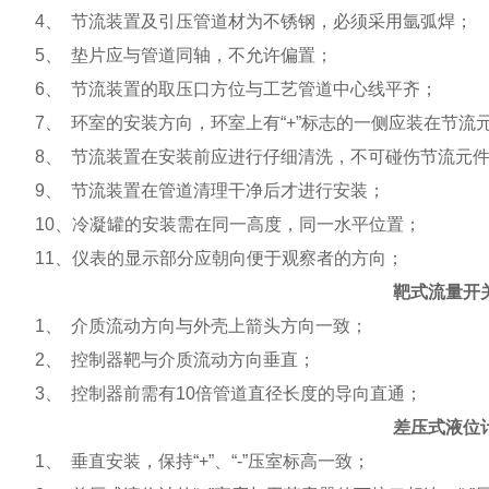
4
、
节流装置及引压管道材为不锈钢，必须采用氩弧焊；
5
、
垫片应与管道同轴，不允许偏置；
6
、
节流装置的取压口方位与工艺管道中心线平齐；
7
、
环室的安装方向，环室上有
“+”
标志的一侧应装在节流
8
、
节流装置在安装前应进行仔细清洗，不可碰伤节流元
9
、
节流装置在管道清理干净后才进行安装；
10
、冷凝罐的安装需在同一高度，同一水平位置；
11
、仪表的显示部分应朝向便于观察者的方向；
靶式流量开
1
、
介质流动方向与外壳上箭头方向一致；
2
、
控制器靶与介质流动方向垂直；
3
、
控制器前需有
10
倍管道直径长度的导向直通；
差压式液位
1
、
垂直安装，保持
“+”
、
“-”
压室标高一致；