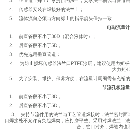
3
、
在管道上焊上厂家提供的法兰，要求法兰轴线与管道
4
、
传感器安装在焊接好的法兰上；
5
、
流体流向必须与方向标上的指示箭头保持一致；
电磁流量计
1
、
前直管段不小于
30D
（混合液体时）；
2
、
后直管段不小于
5D
；
3
、
优先选用垂直管道；
4
、
为防止损坏传感器法兰口
PTFE
涂层，建议使用力矩板
大力矩
4
5
、
为了安装、维护、保养方便，在流量计周围需有充裕
节流孔板流量
1
、
前直管段不小于
8D
；
2
、
后直管段不小于
5D
；
3
、
夹持节流件用的法兰与工艺管道焊接时，法兰密封面
口焊接处不允许有突起焊肉，应打磨平整。采用对焊法兰，法
合，管口对齐，焊缝内也